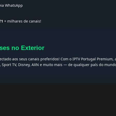
 via WhatsApp
T1
+ milhares de canais!
ses no Exterior
nectado aos seus canais preferidos! Com o IPTV Portugal Premium, a
I, Sport TV, Disney, AXN e muito mais — de qualquer país do mund
AQs
ptv grátis, iptv smarters pro, app iptv android, iptv tuga, box iptv, 
, iptv smarters player, net iptv, teste iptv, canais portugal.