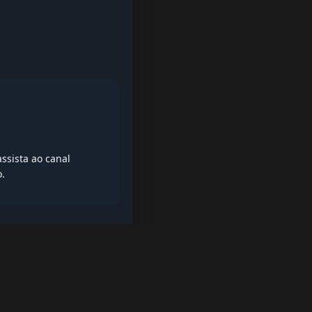
ssista ao canal
o.
iptv quase de borla, lista