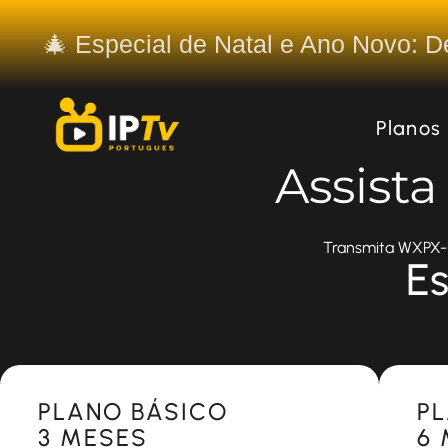
🎄 Especial de Natal e Ano Novo: 
Planos
Assist
Transmita WXPX-DT
Es
Most Popular
Most 
PLANO BÁSICO
P
3 MESES
6