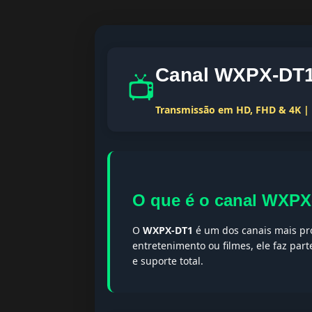
Canal WXPX-DT1 
📺
Transmissão em HD, FHD & 4K | T
O que é o canal WXP
O
WXPX-DT1
é um dos canais mais pro
entretenimento ou filmes, ele faz par
e suporte total.