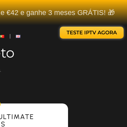
ize €42 e ganhe 3 meses GRÁTIS! 🎁
TESTE IPTV AGORA
to
.
ULTIMATE
ES