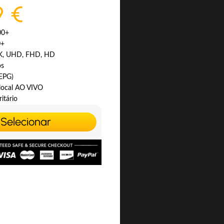
9 €
00+
0+
4K, UHD, FHD, HD
os
(EPG)
 local AO VIVO
itário
Selecionar