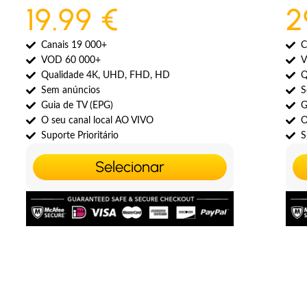
19.99 €
2
Canais 19 000+
C
VOD 60 000+
V
Qualidade 4K, UHD, FHD, HD
Q
Sem anúncios
S
Guia de TV (EPG)
G
O seu canal local AO VIVO
O
Suporte Prioritário
S
Selecionar