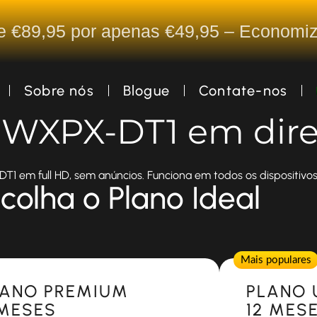
De €89,95 por apenas €49,95 – Econom
Sobre nós
Blogue
Contate-nos
a WXPX-DT1 em dire
1 em full HD, sem anúncios. Funciona em todos os dispositivos
colha o Plano Ideal
Popular
Mais populares
LANO PREMIUM
PLANO 
 MESES
12 MES