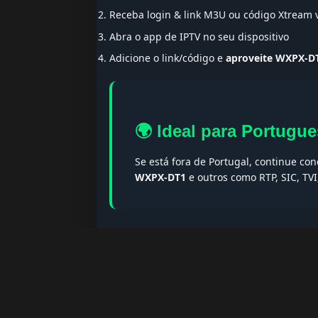
Receba login & link M3U ou código Xtream
Abra o app de IPTV no seu dispositivo
Adicione o link/código e
aproveite WXPX-D
🌍 Ideal para Portugue
Se está fora de Portugal, continue co
WXPX-DT1
e outros como RTP, SIC, TV
🔎 Termos populares & F
Palavras-chave:
iptv portugal, melhor iptv, i
iptv portugal, iptv legal, iptv portugal gratis