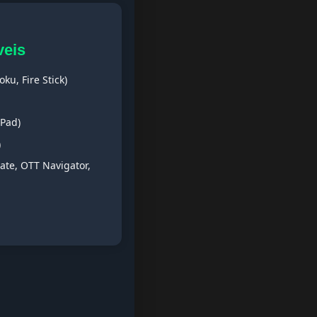
veis
ku, Fire Stick)
iPad)
)
ate, OTT Navigator,