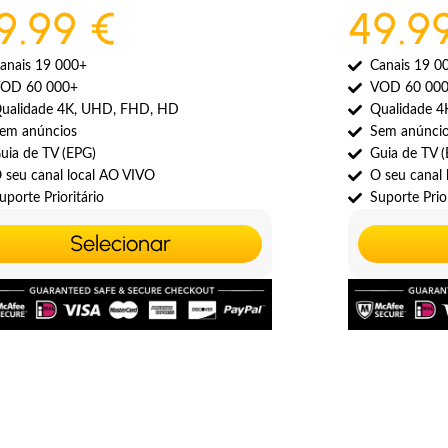
9.99 €
49.9
anais 19 000+
Canais 19 0
OD 60 000+
VOD 60 00
ualidade 4K, UHD, FHD, HD
Qualidade 
em anúncios
Sem anúnci
uia de TV (EPG)
Guia de TV 
 seu canal local AO VIVO
O seu canal
uporte Prioritário
Suporte Prior
Selecionar