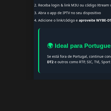
Receba login & link M3U ou código Xtream
Abra o app de IPTV no seu dispositivo
Adicione o link/código e
aproveite WYBE-D
🌍 Ideal para Portugue
Se está fora de Portugal, continue co
DT2
e outros como RTP, SIC, TVI, Spor
🔎 Termos populares & F
Palavras-chave:
iptv portugal, melhor iptv, i
iptv portugal, iptv legal, iptv portugal gratis