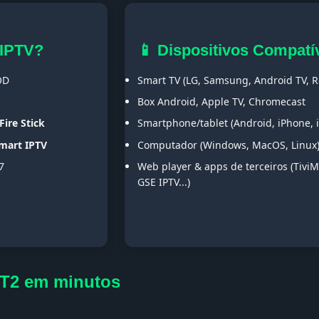
 IPTV?
📱 Dispositivos Compatí
OD
Smart TV (LG, Samsung, Android TV, Ro
Box Android, Apple TV, Chromecast
Fire Stick
Smartphone/tablet (Android, iPhone, 
Smart IPTV
Computador (Windows, MacOS, Linux
7
Web player & apps de terceiros (TiviM
GSE IPTV...)
DT2 em minutos
s