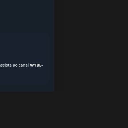
assista ao canal
WYBE-
iptv quase de borla, lista