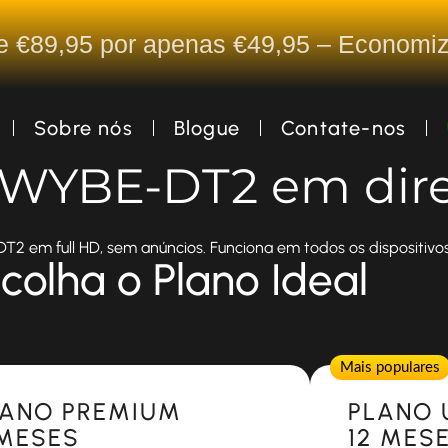
De €89,95 por apenas €49,95 – Econom
Sobre nós
Blogue
Contate-nos
a WYBE-DT2 em dir
2 em full HD, sem anúncios. Funciona em todos os dispositivos
colha o Plano Ideal
Popular
Mais populares
LANO PREMIUM
PLANO 
 MESES
12 MES