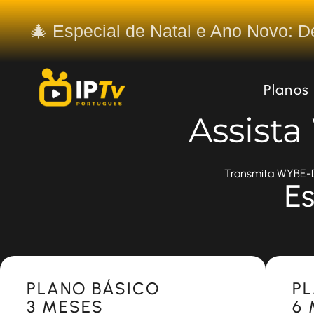
🎄 Especial de Natal e Ano Novo: 
Planos
Assist
Transmita WYBE-DT
Es
Most Popular
Most 
PLANO BÁSICO
P
3 MESES
6