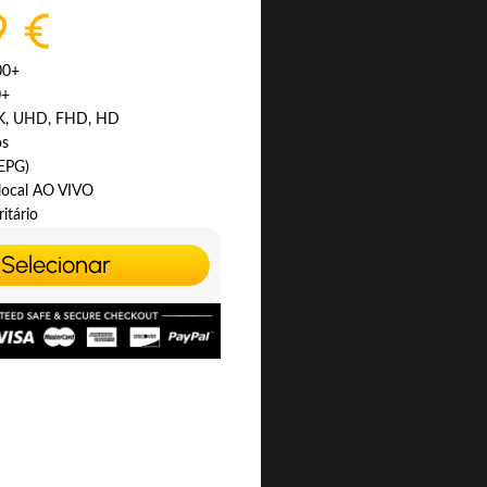
9 €
00+
0+
4K, UHD, FHD, HD
os
(EPG)
 local AO VIVO
itário
Selecionar