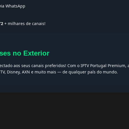
 via WhatsApp
T2
+ milhares de canais!
ses no Exterior
nectado aos seus canais preferidos! Com o IPTV Portugal Premium, 
t TV, Disney, AXN e muito mais — de qualquer país do mundo.
AQs
ptv grátis, iptv smarters pro, app iptv android, iptv tuga, box iptv, 
, iptv smarters player, net iptv, teste iptv, canais portugal.