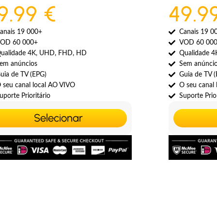
9.99 €
49.9
anais 19 000+
Canais 19 0
OD 60 000+
VOD 60 00
ualidade 4K, UHD, FHD, HD
Qualidade 
em anúncios
Sem anúnci
uia de TV (EPG)
Guia de TV 
 seu canal local AO VIVO
O seu canal
uporte Prioritário
Suporte Prior
Selecionar