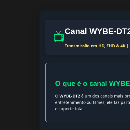
Canal WYBE-DT2 
📺
Transmissão em HD, FHD & 4K | T
O que é o canal WYB
O
WYBE-DT2
é um dos canais mais pro
entretenimento ou filmes, ele faz par
e suporte total.