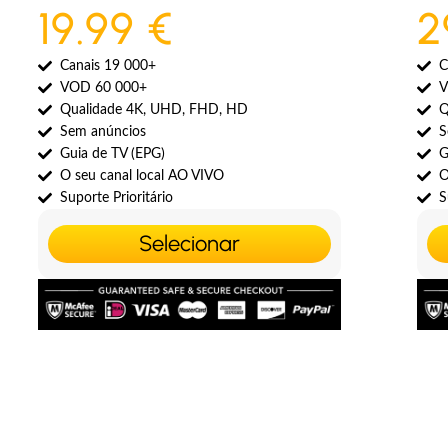
19.99 €
2
Canais 19 000+
C
VOD 60 000+
V
Qualidade 4K, UHD, FHD, HD
Q
Sem anúncios
S
Guia de TV (EPG)
G
O seu canal local AO VIVO
O
Suporte Prioritário
S
Selecionar