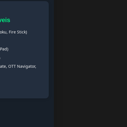
veis
ku, Fire Stick)
iPad)
)
ate, OTT Navigator,