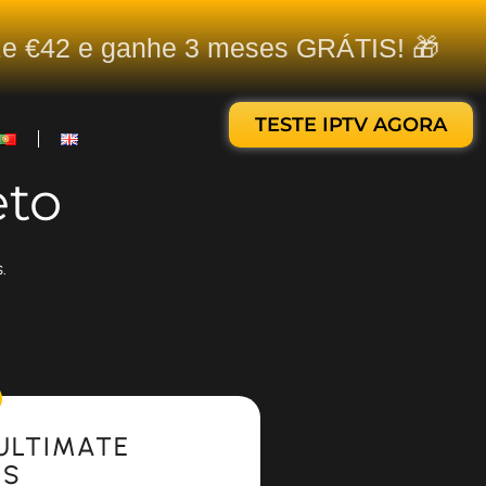
ize €42 e ganhe 3 meses GRÁTIS! 🎁
TESTE IPTV AGORA
eto
.
ULTIMATE
ES