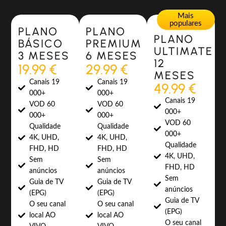
Most Popular
Most Popular
Mais
populares
PLANO
PLANO
PLANO
BÁSICO
PREMIUM
ULTIMATE
3 MESES
6 MESES
12
19.99 €
29.99 €
MESES
Canais 19
Canais 19
49.99 €
000+
000+
Canais 19
VOD 60
VOD 60
000+
000+
000+
VOD 60
Qualidade
Qualidade
000+
4K, UHD,
4K, UHD,
Qualidade
FHD, HD
FHD, HD
4K, UHD,
Sem
Sem
FHD, HD
anúncios
anúncios
Sem
Guia de TV
Guia de TV
anúncios
(EPG)
(EPG)
Guia de TV
O seu canal
O seu canal
(EPG)
local AO
local AO
O seu canal