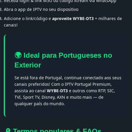
Receba login & link M3U ou código Xtream via WhatsApp
Abra o app de IPTV no seu dispositivo
Adicione o link/código e
aproveite WYBE-DT3
+ milhares de
canais!
🌍 Ideal para Portugueses no
Exterior
Se está fora de Portugal, continue conectado aos seus
canais preferidos! Com o IPTV Portugal Premium,
assista ao canal
WYBE-DT3
e outros como RTP, SIC,
TVI, Sport TV, Disney, AXN e muito mais — de
qualquer país do mundo.
🔎 Termos populares & FAQs