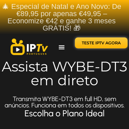
🎄 Especial de Natal e Ano Novo: De
€89,95 por apenas €49,95 –
Economize €42 e ganhe 3 meses
GRÁTIS! 🎁
TESTE IPTV AGORA
Sobre nós
Contate-nos
Assista WYBE-DT3
em direto
Transmita WYBE-DT3 em full HD, sem
anúncios. Funciona em todos os dispositivos.
Escolha o Plano Ideal