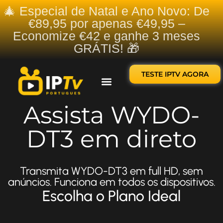
🎄 Especial de Natal e Ano Novo: De
€89,95 por apenas €49,95 –
Economize €42 e ganhe 3 meses
GRÁTIS! 🎁
TESTE IPTV AGORA
Sobre nós
Contate-nos
Assista WYDO-
DT3 em direto
Transmita WYDO-DT3 em full HD, sem
anúncios. Funciona em todos os dispositivos.
Escolha o Plano Ideal