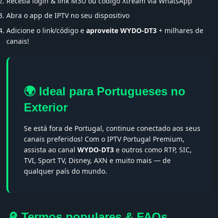
Receba login & link M3U ou código Xtream via WhatsApp
Abra o app de IPTV no seu dispositivo
Adicione o link/código e
aproveite WYDO-DT3
+ milhares de
canais!
🌍 Ideal para Portugueses no
Exterior
Se está fora de Portugal, continue conectado aos seus
canais preferidos! Com o IPTV Portugal Premium,
assista ao canal
WYDO-DT3
e outros como RTP, SIC,
TVI, Sport TV, Disney, AXN e muito mais — de
qualquer país do mundo.
🔎 Termos populares & FAQs