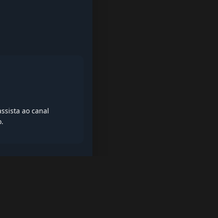
ssista ao canal
o.
iptv quase de borla, lista