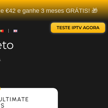
ize €42 e ganhe 3 meses GRÁTIS! 🎁
TESTE IPTV AGORA
eto
.
ULTIMATE
ES