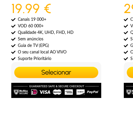
19.99 €
2
Canais 19 000+
C
VOD 60 000+
V
Qualidade 4K, UHD, FHD, HD
Q
Sem anúncios
S
Guia de TV (EPG)
G
O seu canal local AO VIVO
O
Suporte Prioritário
S
Selecionar