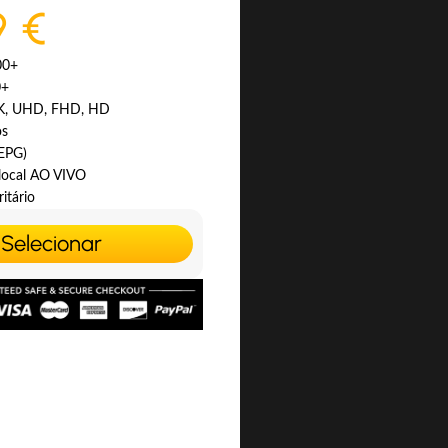
9 €
00+
0+
4K, UHD, FHD, HD
os
(EPG)
 local AO VIVO
itário
Selecionar