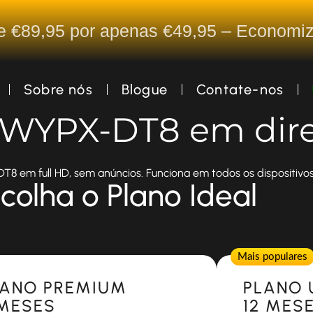
De €89,95 por apenas €49,95 – Econom
Sobre nós
Blogue
Contate-nos
a WYPX-DT8 em dir
8 em full HD, sem anúncios. Funciona em todos os dispositivos
colha o Plano Ideal
Popular
Mais populares
LANO PREMIUM
PLANO 
 MESES
12 MES