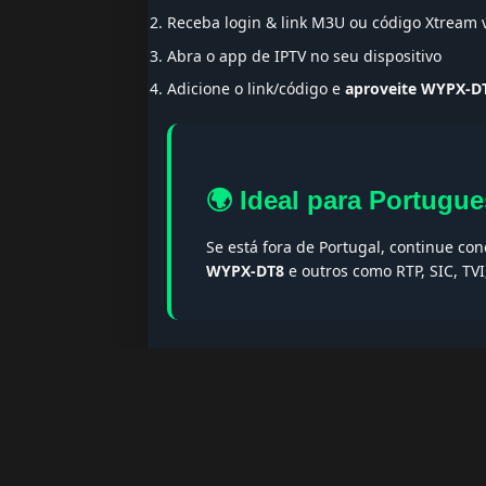
Receba login & link M3U ou código Xtream
Abra o app de IPTV no seu dispositivo
Adicione o link/código e
aproveite WYPX-D
🌍 Ideal para Portugue
Se está fora de Portugal, continue co
WYPX-DT8
e outros como RTP, SIC, TV
🔎 Termos populares & F
Palavras-chave:
iptv portugal, melhor iptv, i
iptv portugal, iptv legal, iptv portugal gratis