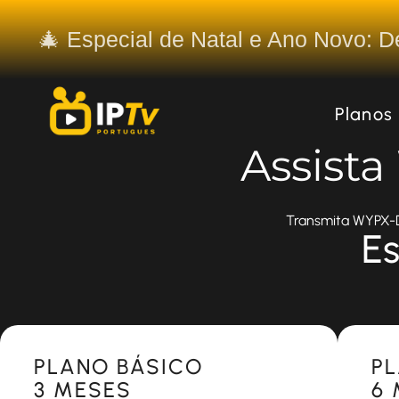
🎄 Especial de Natal e Ano Novo: 
Planos
Assist
Transmita WYPX-DT
Es
Most Popular
Most 
PLANO BÁSICO
P
3 MESES
6