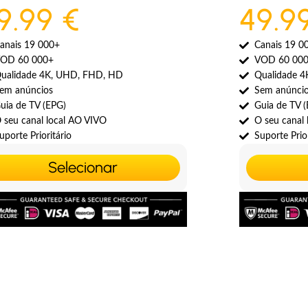
9.99 €
49.9
anais 19 000+
Canais 19 0
OD 60 000+
VOD 60 00
ualidade 4K, UHD, FHD, HD
Qualidade 
em anúncios
Sem anúnci
uia de TV (EPG)
Guia de TV 
 seu canal local AO VIVO
O seu canal
uporte Prioritário
Suporte Prior
Selecionar