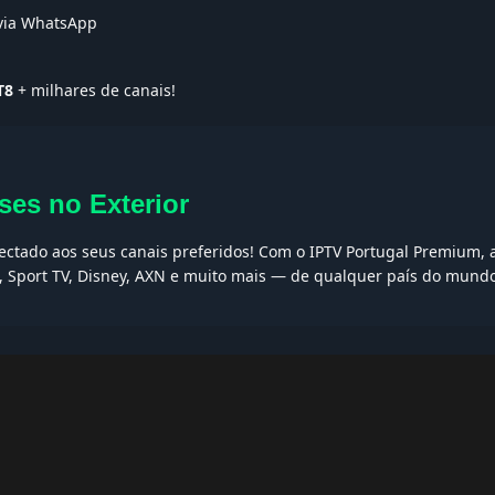
 via WhatsApp
T8
+ milhares de canais!
ses no Exterior
nectado aos seus canais preferidos! Com o IPTV Portugal Premium, a
I, Sport TV, Disney, AXN e muito mais — de qualquer país do mund
AQs
ptv grátis, iptv smarters pro, app iptv android, iptv tuga, box iptv, 
, iptv smarters player, net iptv, teste iptv, canais portugal.