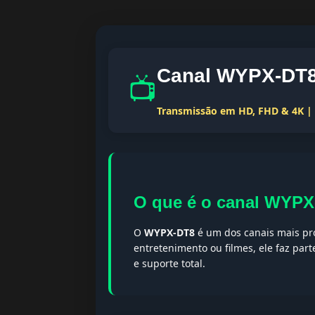
Canal WYPX-DT8 
📺
Transmissão em HD, FHD & 4K | T
O que é o canal WYP
O
WYPX-DT8
é um dos canais mais pro
entretenimento ou filmes, ele faz par
e suporte total.