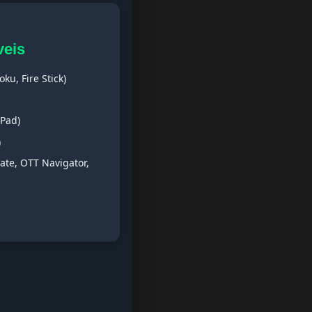
veis
ku, Fire Stick)
iPad)
)
ate, OTT Navigator,