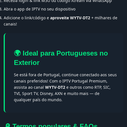
Receba login & link M3U ou código Xtream via WhatsApp
Abra o app de IPTV no seu dispositivo
Adicione o link/código e
aproveite WYTV-DT2
+ milhares de
canais!
🌍 Ideal para Portugueses no
Exterior
Se está fora de Portugal, continue conectado aos seus
canais preferidos! Com o IPTV Portugal Premium,
assista ao canal
WYTV-DT2
e outros como RTP, SIC,
TVI, Sport TV, Disney, AXN e muito mais — de
qualquer país do mundo.
🔎 Termos populares & FAQs