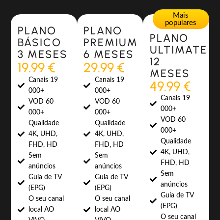
Most Popular
Most Popular
Mais
populares
PLANO
PLANO
PLANO
BÁSICO
PREMIUM
ULTIMATE
3 MESES
6 MESES
12
19.99 €
29.99 €
MESES
Canais 19
Canais 19
49.99 €
000+
000+
Canais 19
VOD 60
VOD 60
000+
000+
000+
VOD 60
Qualidade
Qualidade
000+
4K, UHD,
4K, UHD,
Qualidade
FHD, HD
FHD, HD
4K, UHD,
Sem
Sem
FHD, HD
anúncios
anúncios
Sem
Guia de TV
Guia de TV
anúncios
(EPG)
(EPG)
Guia de TV
O seu canal
O seu canal
(EPG)
local AO
local AO
O seu canal