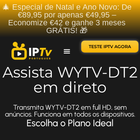
🎄 Especial de Natal e Ano Novo: De
€89,95 por apenas €49,95 –
Economize €42 e ganhe 3 meses
GRÁTIS! 🎁
TESTE IPTV AGORA
Sobre nós
Contate-nos
Assista WYTV-DT2
em direto
Transmita WYTV-DT2 em full HD, sem
anúncios. Funciona em todos os dispositivos.
Escolha o Plano Ideal