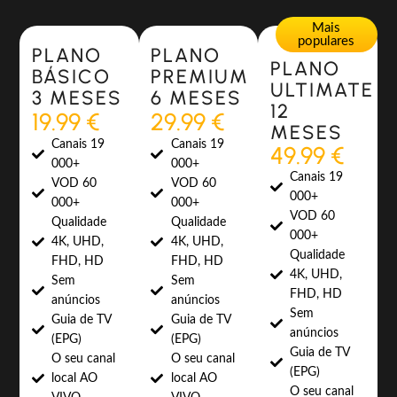
Most Popular
Most Popular
Mais
populares
PLANO
PLANO
PLANO
BÁSICO
PREMIUM
ULTIMATE
3 MESES
6 MESES
12
19.99 €
29.99 €
MESES
Canais 19
Canais 19
49.99 €
000+
000+
Canais 19
VOD 60
VOD 60
000+
000+
000+
VOD 60
Qualidade
Qualidade
000+
4K, UHD,
4K, UHD,
Qualidade
FHD, HD
FHD, HD
4K, UHD,
Sem
Sem
FHD, HD
anúncios
anúncios
Sem
Guia de TV
Guia de TV
anúncios
(EPG)
(EPG)
Guia de TV
O seu canal
O seu canal
(EPG)
local AO
local AO
O seu canal