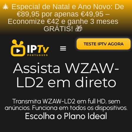
🎄 Especial de Natal e Ano Novo: De
€89,95 por apenas €49,95 –
Economize €42 e ganhe 3 meses
GRÁTIS! 🎁
TESTE IPTV AGORA
Sobre nós
Contate-nos
Assista WZAW-
LD2 em direto
Transmita WZAW-LD2 em full HD, sem
anúncios. Funciona em todos os dispositivos.
Escolha o Plano Ideal