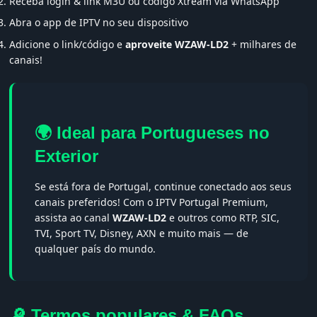
Receba login & link M3U ou código Xtream via WhatsApp
Abra o app de IPTV no seu dispositivo
Adicione o link/código e
aproveite WZAW-LD2
+ milhares de
canais!
🌍 Ideal para Portugueses no
Exterior
Se está fora de Portugal, continue conectado aos seus
canais preferidos! Com o IPTV Portugal Premium,
assista ao canal
WZAW-LD2
e outros como RTP, SIC,
TVI, Sport TV, Disney, AXN e muito mais — de
qualquer país do mundo.
🔎 Termos populares & FAQs