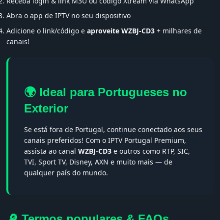
Receba login & link M3U ou código Xtream via WhatsApp
Abra o app de IPTV no seu dispositivo
Adicione o link/código e
aproveite WZBJ-CD3
+ milhares de
canais!
🌍 Ideal para Portugueses no
Exterior
Se está fora de Portugal, continue conectado aos seus
canais preferidos! Com o IPTV Portugal Premium,
assista ao canal
WZBJ-CD3
e outros como RTP, SIC,
TVI, Sport TV, Disney, AXN e muito mais — de
qualquer país do mundo.
🔎 Termos populares & FAQs