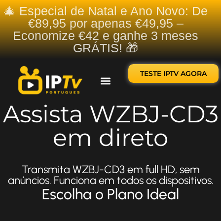
🎄 Especial de Natal e Ano Novo: De
€89,95 por apenas €49,95 –
Economize €42 e ganhe 3 meses
GRÁTIS! 🎁
TESTE IPTV AGORA
Sobre nós
Contate-nos
Assista WZBJ-CD3
em direto
Transmita WZBJ-CD3 em full HD, sem
anúncios. Funciona em todos os dispositivos.
Escolha o Plano Ideal