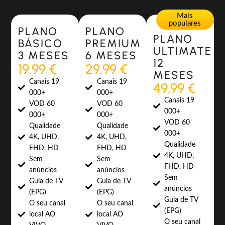
Most Popular
Most Popular
Mais
populares
PLANO
PLANO
PLANO
BÁSICO
PREMIUM
ULTIMATE
3 MESES
6 MESES
12
19.99 €
29.99 €
MESES
Canais 19
Canais 19
49.99 €
000+
000+
Canais 19
VOD 60
VOD 60
000+
000+
000+
VOD 60
Qualidade
Qualidade
000+
4K, UHD,
4K, UHD,
Qualidade
FHD, HD
FHD, HD
4K, UHD,
Sem
Sem
FHD, HD
anúncios
anúncios
Sem
Guia de TV
Guia de TV
anúncios
(EPG)
(EPG)
Guia de TV
O seu canal
O seu canal
(EPG)
local AO
local AO
O seu canal