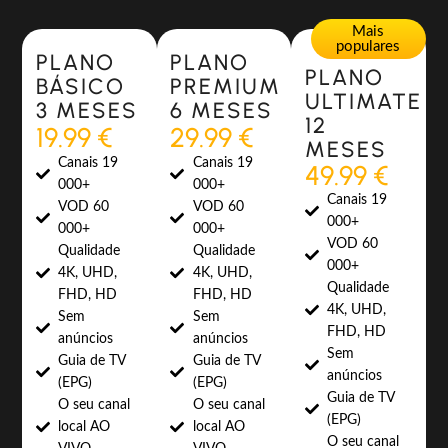
Most Popular
Most Popular
Mais
populares
PLANO
PLANO
PLANO
BÁSICO
PREMIUM
ULTIMATE
3 MESES
6 MESES
12
19.99 €
29.99 €
MESES
Canais 19
Canais 19
49.99 €
000+
000+
Canais 19
VOD 60
VOD 60
000+
000+
000+
VOD 60
Qualidade
Qualidade
000+
4K, UHD,
4K, UHD,
Qualidade
FHD, HD
FHD, HD
4K, UHD,
Sem
Sem
FHD, HD
anúncios
anúncios
Sem
Guia de TV
Guia de TV
anúncios
(EPG)
(EPG)
Guia de TV
O seu canal
O seu canal
(EPG)
local AO
local AO
O seu canal