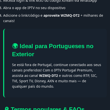
Receba login & link M3U ou código Xtream via WhatsApp
Abra o app de IPTV no seu dispositivo
Adicione o link/código e
aproveite WZMQ-DT2
+ milhares de
canais!
🌍 Ideal para Portugueses no
Exterior
Se está fora de Portugal, continue conectado aos seus
canais preferidos! Com o IPTV Portugal Premium,
assista ao canal
WZMQ-DT2
e outros como RTP, SIC,
TVI, Sport TV, Disney, AXN e muito mais — de
qualquer país do mundo.
🔎 Termos populares & FAQs