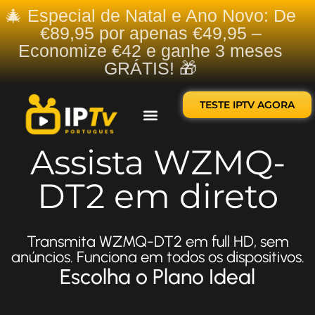
🎄 Especial de Natal e Ano Novo: De
€89,95 por apenas €49,95 –
Economize €42 e ganhe 3 meses
GRÁTIS! 🎁
TESTE IPTV AGORA
Sobre nós
Contate-nos
Assista WZMQ-
DT2 em direto
Transmita WZMQ-DT2 em full HD, sem
anúncios. Funciona em todos os dispositivos.
Escolha o Plano Ideal