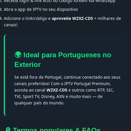
Receba login & link M3U ou código Xtream via WhatsApp
Abra o app de IPTV no seu dispositivo
Adicione o link/código e
aproveite WZXZ-CD5
+ milhares de
canais!
🌍 Ideal para Portugueses no
Exterior
Se está fora de Portugal, continue conectado aos seus
canais preferidos! Com o IPTV Portugal Premium,
assista ao canal
WZXZ-CD5
e outros como RTP, SIC,
TVI, Sport TV, Disney, AXN e muito mais — de
qualquer país do mundo.
🔎 Termos populares & FAQs