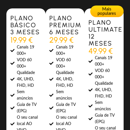
Most Popular
Most Popular
Mais
populares
PLANO
PLANO
PLANO
BÁSICO
PREMIUM
ULTIMATE
3 MESES
6 MESES
12
19.99 €
29.99 €
MESES
Canais 19
Canais 19
49.99 €
000+
000+
Canais 19
VOD 60
VOD 60
000+
000+
000+
VOD 60
Qualidade
Qualidade
000+
4K, UHD,
4K, UHD,
Qualidade
FHD, HD
FHD, HD
4K, UHD,
Sem
Sem
FHD, HD
anúncios
anúncios
Sem
Guia de TV
Guia de TV
anúncios
(EPG)
(EPG)
Guia de TV
O seu canal
O seu canal
(EPG)
local AO
local AO
O seu canal