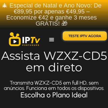
🎄 Especial de Natal e Ano Novo: De
€89,95 por apenas €49,95 –
Economize €42 e ganhe 3 meses
GRÁTIS! 🎁
TESTE IPTV AGORA
Sobre nós
Contate-nos
Assista WZXZ-CD5
em direto
Transmita WZXZ-CD5 em full HD, sem
anúncios. Funciona em todos os dispositivos.
Escolha o Plano Ideal