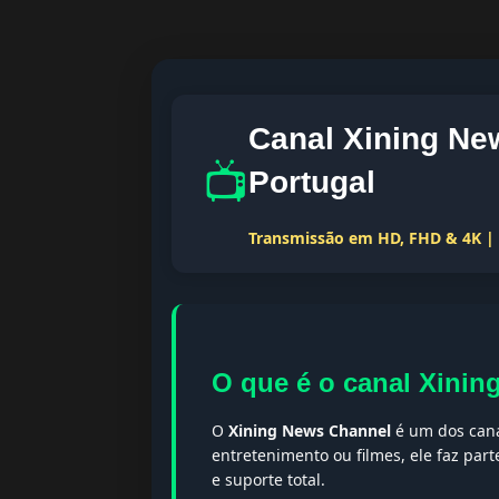
Canal Xining Ne
📺
Portugal
Transmissão em HD, FHD & 4K | T
O que é o canal Xini
O
Xining News Channel
é um dos cana
entretenimento ou filmes, ele faz par
e suporte total.