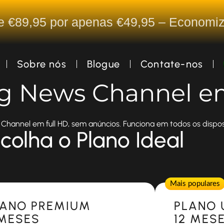
De €89,95 por apenas €49,95 – Econom
Sobre nós
Blogue
Contate-nos
ng News Channel e
Channel em full HD, sem anúncios. Funciona em todos os disposi
colha o Plano Ideal
Popular
Mais populares
LANO PREMIUM
PLANO 
 MESES
12 MES