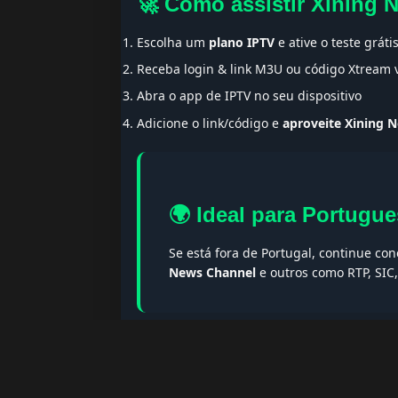
🚀 Como assistir Xining
Escolha um
plano IPTV
e ative o teste gráti
Receba login & link M3U ou código Xtream
Abra o app de IPTV no seu dispositivo
Adicione o link/código e
aproveite Xining 
🌍 Ideal para Portugue
Se está fora de Portugal, continue co
News Channel
e outros como RTP, SIC
🔎 Termos populares & F
Palavras-chave:
iptv portugal, melhor iptv, i