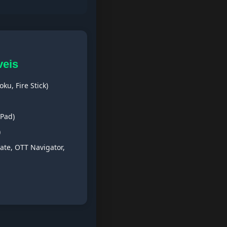
veis
ku, Fire Stick)
iPad)
)
ate, OTT Navigator,