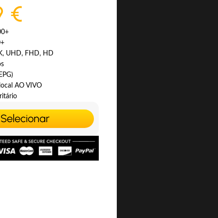
9 €
00+
0+
4K, UHD, FHD, HD
os
(EPG)
 local AO VIVO
itário
Selecionar