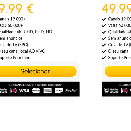
9.99 €
49.9
anais 19 000+
Canais 19 0
OD 60 000+
VOD 60 00
ualidade 4K, UHD, FHD, HD
Qualidade 
em anúncios
Sem anúnci
uia de TV (EPG)
Guia de TV 
 seu canal local AO VIVO
O seu canal
uporte Prioritário
Suporte Prior
Selecionar