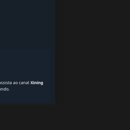
assista ao canal
Xining
undo.
iptv quase de borla, lista