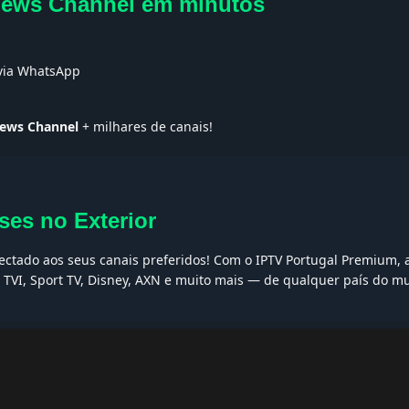
 News Channel em minutos
s
 via WhatsApp
News Channel
+ milhares de canais!
ses no Exterior
nectado aos seus canais preferidos! Com o IPTV Portugal Premium, 
, TVI, Sport TV, Disney, AXN e muito mais — de qualquer país do m
AQs
ptv grátis, iptv smarters pro, app iptv android, iptv tuga, box iptv, 