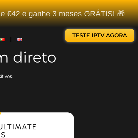
ize €42 e ganhe 3 meses GRÁTIS! 🎁
TESTE IPTV AGORA
m direto
tivos.
ULTIMATE
ES