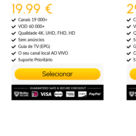
19.99 €
2
Canais 19 000+
C
VOD 60 000+
V
Qualidade 4K, UHD, FHD, HD
Q
Sem anúncios
S
Guia de TV (EPG)
G
O seu canal local AO VIVO
O
Suporte Prioritário
S
Selecionar