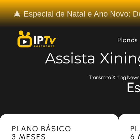
🎄 Especial de Natal e Ano Novo: 
Planos
Assista Xini
Transmita Xining News 
Es
Most Popular
Most 
PLANO BÁSICO
P
3 MESES
6