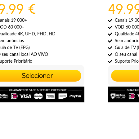
9.99 €
49.9
anais 19 000+
Canais 19 0
OD 60 000+
VOD 60 00
ualidade 4K, UHD, FHD, HD
Qualidade 
em anúncios
Sem anúnci
uia de TV (EPG)
Guia de TV 
 seu canal local AO VIVO
O seu canal
uporte Prioritário
Suporte Prior
Selecionar