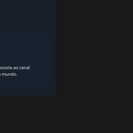
ssista ao canal
do mundo.
iptv quase de borla, lista