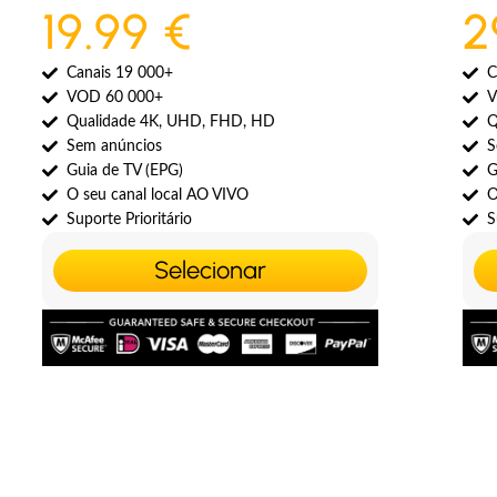
19.99 €
2
Canais 19 000+
C
VOD 60 000+
V
Qualidade 4K, UHD, FHD, HD
Q
Sem anúncios
S
Guia de TV (EPG)
G
O seu canal local AO VIVO
O
Suporte Prioritário
S
Selecionar