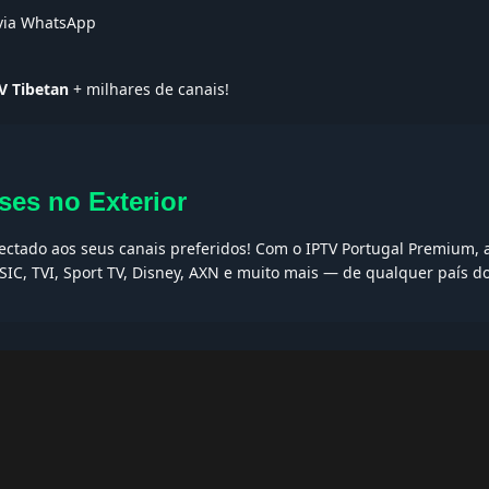
 via WhatsApp
V Tibetan
+ milhares de canais!
ses no Exterior
nectado aos seus canais preferidos! Com o IPTV Portugal Premium, a
SIC, TVI, Sport TV, Disney, AXN e muito mais — de qualquer país 
AQs
ptv grátis, iptv smarters pro, app iptv android, iptv tuga, box iptv, 
, iptv smarters player, net iptv, teste iptv, canais portugal.