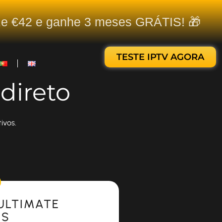
ize €42 e ganhe 3 meses GRÁTIS! 🎁
TESTE IPTV AGORA
direto
ivos.
ULTIMATE
ES