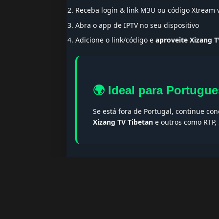
Receba login & link M3U ou código Xtream
Abra o app de IPTV no seu dispositivo
Adicione o link/código e
aproveite Xizang T
🌍 Ideal para Portugue
Se está fora de Portugal, continue co
Xizang TV Tibetan
e outros como RTP, 
🔎 Termos populares & F
Palavras-chave:
iptv portugal, melhor iptv, i
iptv portugal, iptv legal, iptv portugal gratis