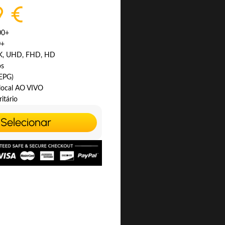
9 €
00+
0+
4K, UHD, FHD, HD
os
(EPG)
 local AO VIVO
itário
Selecionar