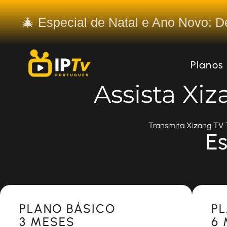
🎄 Especial de Natal e Ano Novo: 
Planos
Assista Xi
Transmita Xizang TV T
Es
Most Popular
Most 
PLANO BÁSICO
P
3 MESES
6