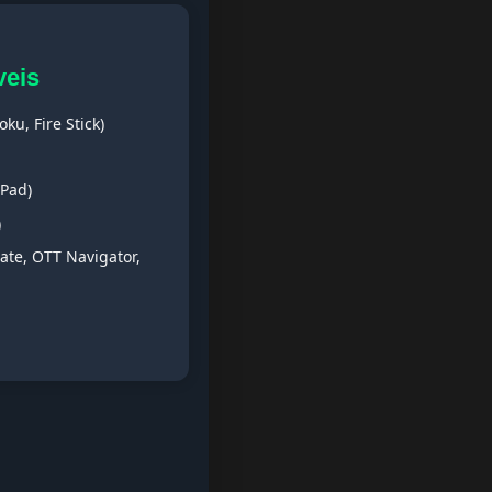
veis
ku, Fire Stick)
iPad)
)
ate, OTT Navigator,