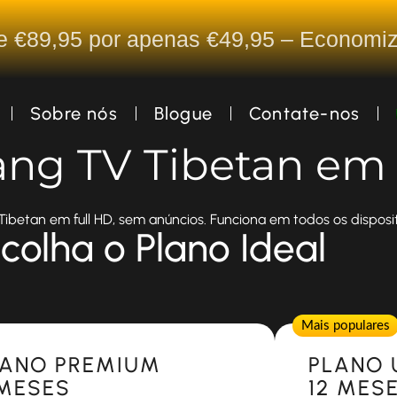
De €89,95 por apenas €49,95 – Econom
Sobre nós
Blogue
Contate-nos
zang TV Tibetan em 
ibetan em full HD, sem anúncios. Funciona em todos os disposit
colha o Plano Ideal
Popular
Mais populares
LANO PREMIUM
PLANO 
 MESES
12 MES