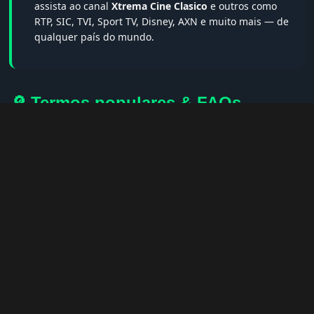
assista ao canal
Xtrema Cine Clasico
e outros como
RTP, SIC, TVI, Sport TV, Disney, AXN e muito mais — de
qualquer país do mundo.
🔎 Termos populares & FAQs
Palavras-chave:
iptv portugal, melhor iptv, iptv grátis, iptv
smarters pro, app iptv android, iptv tuga, box iptv, iptv quase
de borla, lista iptv portugal, iptv legal, iptv portugal gratis,
iptv smarters player, net iptv, teste iptv, canais portugal.
❓ Perguntas Frequentes sobre Xtrema
Cine Clasico
Xtrema Cine Clasico tem qualidade HD?
— Sim, sempre em
HD, FHD ou 4K quando disponível.
Posso assistir no celular?
— Sim! Apps como IPTV Smarters e