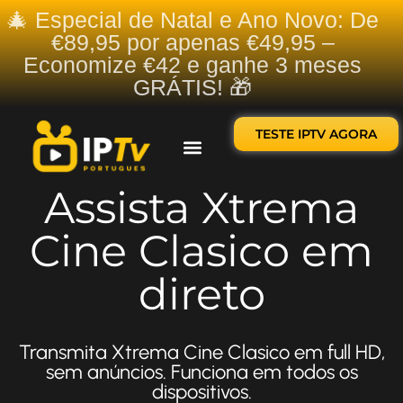
🎄 Especial de Natal e Ano Novo: De
€89,95 por apenas €49,95 –
Economize €42 e ganhe 3 meses
GRÁTIS! 🎁
TESTE IPTV AGORA
Sobre nós
Contate-nos
Assista Xtrema
Cine Clasico em
direto
Transmita Xtrema Cine Clasico em full HD,
sem anúncios. Funciona em todos os
dispositivos.