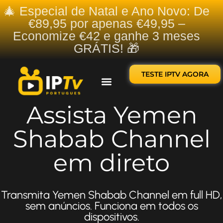
🎄 Especial de Natal e Ano Novo: De
€89,95 por apenas €49,95 –
Economize €42 e ganhe 3 meses
GRÁTIS! 🎁
TESTE IPTV AGORA
Sobre nós
Contate-nos
Assista Yemen
Shabab Channel
em direto
Transmita Yemen Shabab Channel em full HD,
sem anúncios. Funciona em todos os
dispositivos.