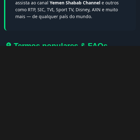
assista ao canal
Yemen Shabab Channel
e outros
como RTP, SIC, TVI, Sport TV, Disney, AXN e muito
mais — de qualquer país do mundo.
🔎 Termos populares & FAQs
Palavras-chave:
iptv portugal, melhor iptv, iptv grátis, iptv
smarters pro, app iptv android, iptv tuga, box iptv, iptv quase
de borla, lista iptv portugal, iptv legal, iptv portugal gratis,
iptv smarters player, net iptv, teste iptv, canais portugal.
❓ Perguntas Frequentes sobre Yemen
Shabab Channel
Yemen Shabab Channel tem qualidade HD?
— Sim, sempre
em HD, FHD ou 4K quando disponível.
Posso assistir no celular?
— Sim! Apps como IPTV Smarters e