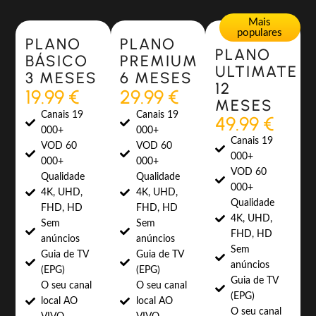
Most Popular
Most Popular
Mais
populares
PLANO
PLANO
PLANO
BÁSICO
PREMIUM
ULTIMATE
3 MESES
6 MESES
12
19.99 €
29.99 €
MESES
Canais 19
Canais 19
49.99 €
000+
000+
Canais 19
VOD 60
VOD 60
000+
000+
000+
VOD 60
Qualidade
Qualidade
000+
4K, UHD,
4K, UHD,
Qualidade
FHD, HD
FHD, HD
4K, UHD,
Sem
Sem
FHD, HD
anúncios
anúncios
Sem
Guia de TV
Guia de TV
anúncios
(EPG)
(EPG)
Guia de TV
O seu canal
O seu canal
(EPG)
local AO
local AO
O seu canal