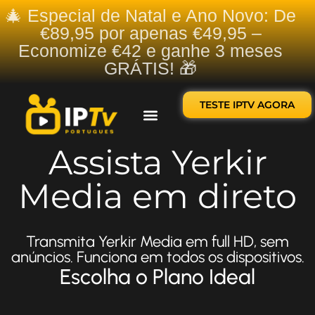
🎄 Especial de Natal e Ano Novo: De
€89,95 por apenas €49,95 –
Economize €42 e ganhe 3 meses
GRÁTIS! 🎁
TESTE IPTV AGORA
Sobre nós
Contate-nos
Assista Yerkir
Media em direto
Transmita Yerkir Media em full HD, sem
anúncios. Funciona em todos os dispositivos.
Escolha o Plano Ideal