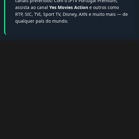
canais preferidos! Com o IPTV Portugal Premium,
assista ao canal
Yes Movies Action
e outros como
RTP, SIC, TVI, Sport TV, Disney, AXN e muito mais — de
qualquer país do mundo.
🔎 Termos populares & FAQs
Palavras-chave:
iptv portugal, melhor iptv, iptv grátis, iptv
smarters pro, app iptv android, iptv tuga, box iptv, iptv quase
de borla, lista iptv portugal, iptv legal, iptv portugal gratis,
iptv smarters player, net iptv, teste iptv, canais portugal.
❓ Perguntas Frequentes sobre Yes
Movies Action
Yes Movies Action tem qualidade HD?
— Sim, sempre em HD,
FHD ou 4K quando disponível.