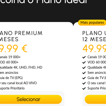
Popular
Mais populares
LANO PREMIUM
PLANO 
 MESES
12 MES
9.99 €
49.9
anais 19 000+
Canais 19 0
OD 60 000+
VOD 60 00
ualidade 4K, UHD, FHD, HD
Qualidade 
em anúncios
Sem anúnci
uia de TV (EPG)
Guia de TV 
 seu canal local AO VIVO
O seu canal
uporte Prioritário
Suporte Prior
Selecionar