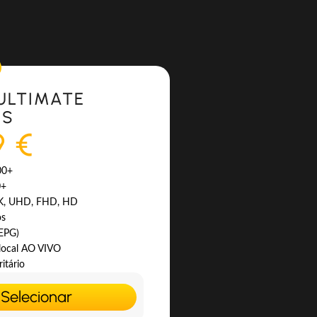
ULTIMATE
ES
9 €
00+
0+
4K, UHD, FHD, HD
os
(EPG)
 local AO VIVO
itário
Selecionar