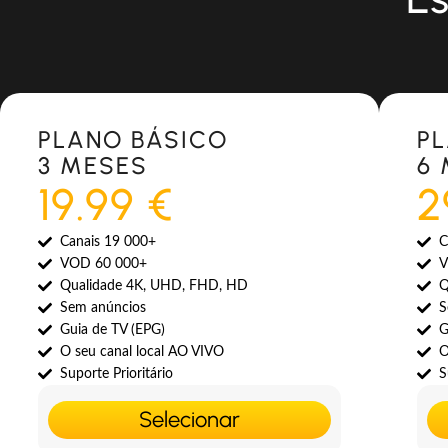
Most Popular
Most 
PLANO BÁSICO
P
3 MESES
6
19.99 €
2
Canais 19 000+
C
VOD 60 000+
V
Qualidade 4K, UHD, FHD, HD
Q
Sem anúncios
S
Guia de TV (EPG)
G
O seu canal local AO VIVO
O
Suporte Prioritário
S
Selecionar