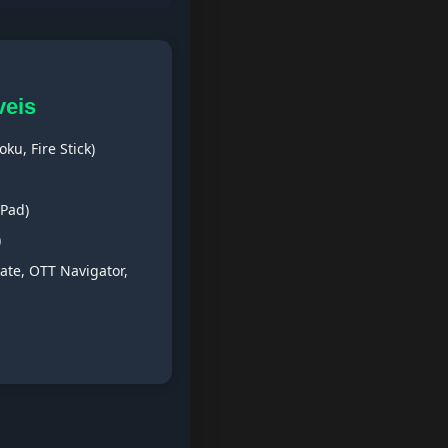
veis
ku, Fire Stick)
iPad)
)
ate, OTT Navigator,