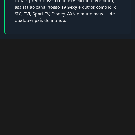
canais preferidos! Com o IPTV Portugal Premium,
assista ao canal
Yosso TV Sexy
e outros como RTP,
SIC, TVI, Sport TV, Disney, AXN e muito mais — de
qualquer país do mundo.
🔎 Termos populares & FAQs
Palavras-chave:
iptv portugal, melhor iptv, iptv grátis, iptv
smarters pro, app iptv android, iptv tuga, box iptv, iptv quase
de borla, lista iptv portugal, iptv legal, iptv portugal gratis,
iptv smarters player, net iptv, teste iptv, canais portugal.
❓ Perguntas Frequentes sobre Yosso TV
Sexy
Yosso TV Sexy tem qualidade HD?
— Sim, sempre em HD,
FHD ou 4K quando disponível.