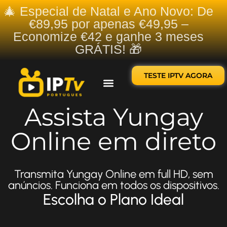
🎄 Especial de Natal e Ano Novo: De
€89,95 por apenas €49,95 –
Economize €42 e ganhe 3 meses
GRÁTIS! 🎁
TESTE IPTV AGORA
Sobre nós
Contate-nos
Assista Yungay
Online em direto
Transmita Yungay Online em full HD, sem
anúncios. Funciona em todos os dispositivos.
Escolha o Plano Ideal