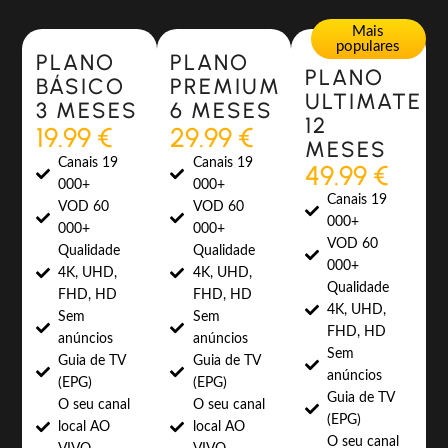
Most Popular
Most Popular
Mais
populares
PLANO
PLANO
PLANO
BÁSICO
PREMIUM
ULTIMATE
3 MESES
6 MESES
12
19.99 €
29.99 €
MESES
Canais 19
Canais 19
49.99 €
000+
000+
Canais 19
VOD 60
VOD 60
000+
000+
000+
VOD 60
Qualidade
Qualidade
000+
4K, UHD,
4K, UHD,
Qualidade
FHD, HD
FHD, HD
4K, UHD,
Sem
Sem
FHD, HD
anúncios
anúncios
Sem
Guia de TV
Guia de TV
anúncios
(EPG)
(EPG)
Guia de TV
O seu canal
O seu canal
(EPG)
local AO
local AO
O seu canal