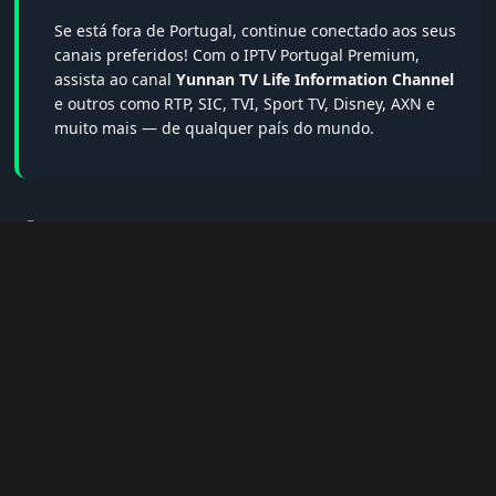
Se está fora de Portugal, continue conectado aos seus
canais preferidos! Com o IPTV Portugal Premium,
assista ao canal
Yunnan TV Life Information Channel
e outros como RTP, SIC, TVI, Sport TV, Disney, AXN e
muito mais — de qualquer país do mundo.
🔎 Termos populares & FAQs
Palavras-chave:
iptv portugal, melhor iptv, iptv grátis, iptv
smarters pro, app iptv android, iptv tuga, box iptv, iptv quase
de borla, lista iptv portugal, iptv legal, iptv portugal gratis,
iptv smarters player, net iptv, teste iptv, canais portugal.
❓ Perguntas Frequentes sobre Yunnan
TV Life Information Channel