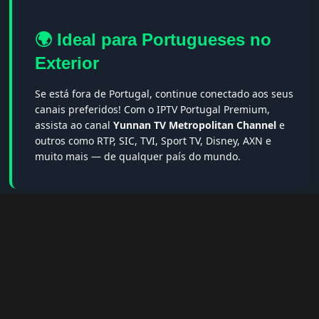
🌍 Ideal para Portugueses no
Exterior
Se está fora de Portugal, continue conectado aos seus
canais preferidos! Com o IPTV Portugal Premium,
assista ao canal
Yunnan TV Metropolitan Channel
e
outros como RTP, SIC, TVI, Sport TV, Disney, AXN e
muito mais — de qualquer país do mundo.
🔎 Termos populares & FAQs
Palavras-chave:
iptv portugal, melhor iptv, iptv grátis, iptv
smarters pro, app iptv android, iptv tuga, box iptv, iptv quase
de borla, lista iptv portugal, iptv legal, iptv portugal gratis,
iptv smarters player, net iptv, teste iptv, canais portugal.