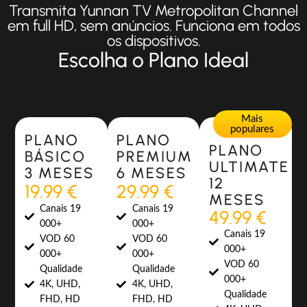
Transmita Yunnan TV Metropolitan Channel
em full HD, sem anúncios. Funciona em todos
os dispositivos.
Escolha o Plano Ideal
Most Popular
Most Popular
Mais
populares
PLANO
PLANO
PLANO
BÁSICO
PREMIUM
ULTIMATE
3 MESES
6 MESES
12
19.99 €
29.99 €
MESES
Canais 19
Canais 19
49.99 €
000+
000+
Canais 19
VOD 60
VOD 60
000+
000+
000+
VOD 60
Qualidade
Qualidade
000+
4K, UHD,
4K, UHD,
Qualidade
FHD, HD
FHD, HD