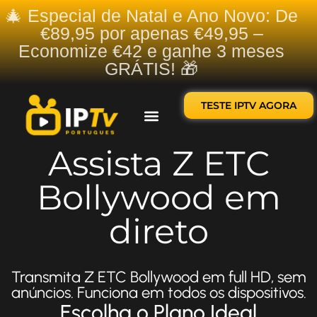
🎄 Especial de Natal e Ano Novo: De
€89,95 por apenas €49,95 –
Economize €42 e ganhe 3 meses
GRÁTIS! 🎁
TESTE IPTV AGORA
Sobre nós
Contate-nos
Assista Z ETC
Bollywood em
direto
Transmita Z ETC Bollywood em full HD, sem
anúncios. Funciona em todos os dispositivos.
Escolha o Plano Ideal