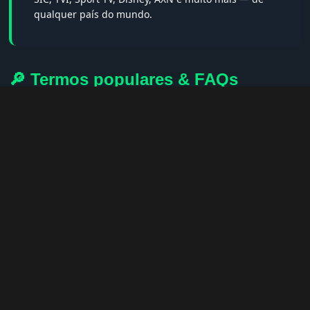
qualquer país do mundo.
🔎 Termos populares & FAQs
Palavras-chave:
iptv portugal, melhor iptv, iptv grátis, iptv
smarters pro, app iptv android, iptv tuga, box iptv, iptv quase
de borla, lista iptv portugal, iptv legal, iptv portugal gratis,
iptv smarters player, net iptv, teste iptv, canais portugal.
❓ Perguntas Frequentes sobre Z ETC
Bollywood
Z ETC Bollywood tem qualidade HD?
— Sim, sempre em HD,
FHD ou 4K quando disponível.
Posso assistir no celular?
— Sim! Apps como IPTV Smarters e
GSE IPTV funcionam perfeitamente.