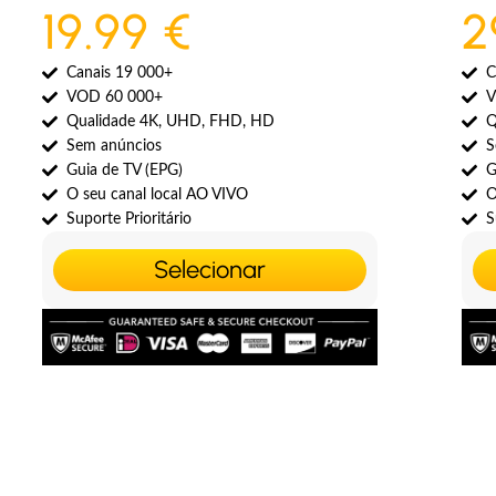
19.99 €
2
Canais 19 000+
C
VOD 60 000+
V
Qualidade 4K, UHD, FHD, HD
Q
Sem anúncios
S
Guia de TV (EPG)
G
O seu canal local AO VIVO
O
Suporte Prioritário
S
Selecionar