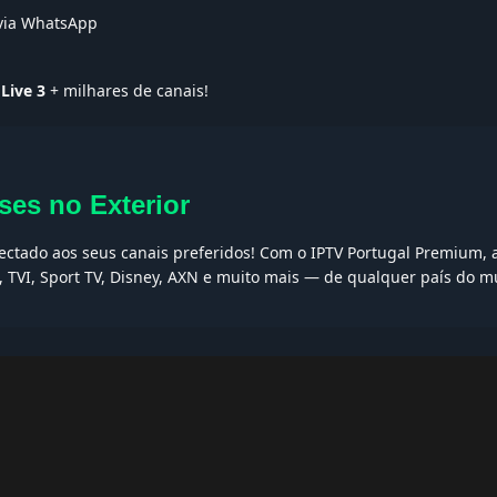
 via WhatsApp
Live 3
+ milhares de canais!
ses no Exterior
nectado aos seus canais preferidos! Com o IPTV Portugal Premium, a
, TVI, Sport TV, Disney, AXN e muito mais — de qualquer país do 
AQs
ptv grátis, iptv smarters pro, app iptv android, iptv tuga, box iptv, 
, iptv smarters player, net iptv, teste iptv, canais portugal.