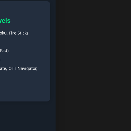
veis
ku, Fire Stick)
iPad)
)
ate, OTT Navigator,