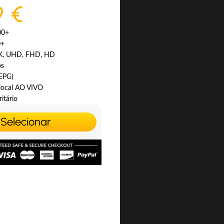
9 €
00+
0+
4K, UHD, FHD, HD
os
(EPG)
 local AO VIVO
itário
Selecionar