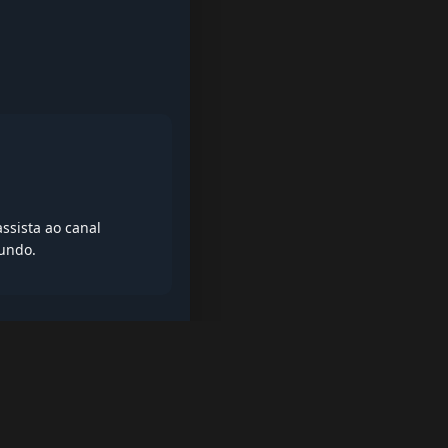
ssista ao canal
mundo.
iptv quase de borla, lista