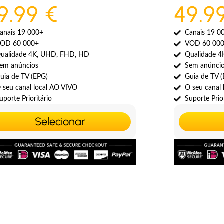
9.99 €
49.9
anais 19 000+
Canais 19 0
OD 60 000+
VOD 60 00
ualidade 4K, UHD, FHD, HD
Qualidade 
em anúncios
Sem anúnci
uia de TV (EPG)
Guia de TV 
 seu canal local AO VIVO
O seu canal
uporte Prioritário
Suporte Prior
Selecionar