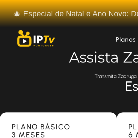
🎄 Especial de Natal e Ano Novo: 
Planos
Assista Z
Transmita Zadruga L
Es
Most Popular
Most 
PLANO BÁSICO
P
3 MESES
6