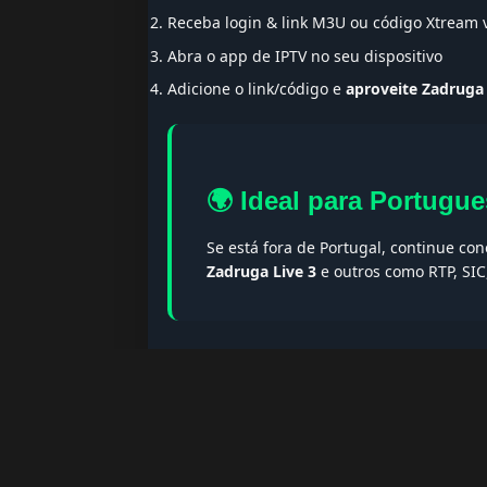
Receba login & link M3U ou código Xtream
Abra o app de IPTV no seu dispositivo
Adicione o link/código e
aproveite Zadruga 
🌍 Ideal para Portugue
Se está fora de Portugal, continue co
Zadruga Live 3
e outros como RTP, SIC
🔎 Termos populares & F
Palavras-chave:
iptv portugal, melhor iptv, i
iptv portugal, iptv legal, iptv portugal gratis