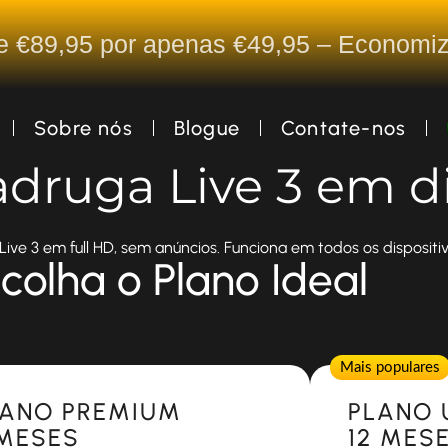
De €89,95 por apenas €49,95 – Econom
Sobre nós
Blogue
Contate-nos
adruga Live 3 em d
ive 3 em full HD, sem anúncios. Funciona em todos os dispositiv
colha o Plano Ideal
Popular
Mais populares
LANO PREMIUM
PLANO 
 MESES
12 MES