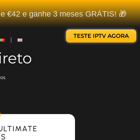
ize €42 e ganhe 3 meses GRÁTIS! 🎁
TESTE IPTV AGORA
ireto
os.
ULTIMATE
ES