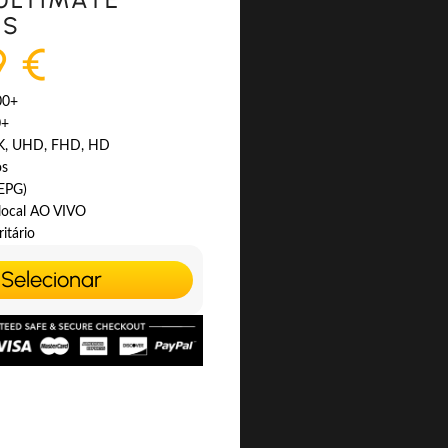
ES
9 €
00+
0+
4K, UHD, FHD, HD
os
(EPG)
 local AO VIVO
itário
Selecionar