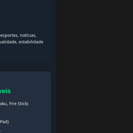
sportes, notícias,
alidade, estabilidade
veis
ku, Fire Stick)
iPad)
)