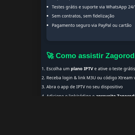
Testes grátis e suporte via WhatsApp 24/
Sem contratos, sem fidelização
Pagamento seguro via PayPal ou cartão
🚀 Como assistir Zagoro
Escolha um
plano IPTV
e ative o teste gráti
Receba login & link M3U ou código Xtream
Abra o app de IPTV no seu dispositivo
Adicione o link/código e
aproveite Zagorod
🌍 Ideal para Portugue