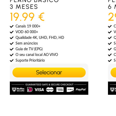
3 MESES
6
19.99 €
2
Canais 19 000+
C
VOD 60 000+
V
Qualidade 4K, UHD, FHD, HD
Q
Sem anúncios
S
Guia de TV (EPG)
G
O seu canal local AO VIVO
O
Suporte Prioritário
S
Selecionar