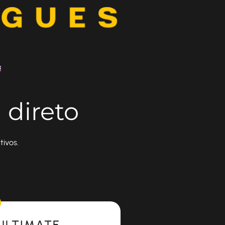
 direto
ivos.
ULTIMATE