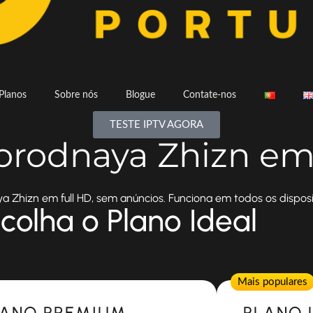
Planos
Sobre nós
Blogue
Contate-nos
TESTE IPTV AGORA
orodnaya Zhizn em
 Zhizn em full HD, sem anúncios. Funciona em todos os disposit
colha o Plano Ideal
Popular
Mais populares
LANO PREMIUM
PLANO 