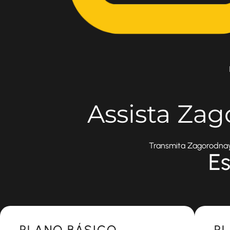
Assista Zag
Transmita Zagorodnaya
Es
Most Popular
Most 
PLANO BÁSICO
P