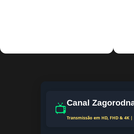
Canal Zagorodna
📺
Transmissão em HD, FHD & 4K | T