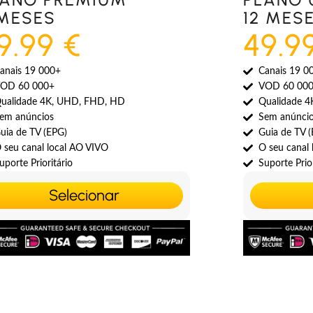
 MESES
12 MES
9.99 €
49.9
anais 19 000+
Canais 19 0
OD 60 000+
VOD 60 00
ualidade 4K, UHD, FHD, HD
Qualidade 
em anúncios
Sem anúnci
uia de TV (EPG)
Guia de TV 
 seu canal local AO VIVO
O seu canal
uporte Prioritário
Suporte Prior
Selecionar