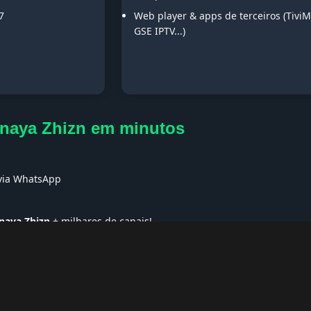
7
Web player & apps de terceiros (TiviM
GSE IPTV...)
dnaya Zhizn em minutos
s
 via WhatsApp
naya Zhizn
+ milhares de canais!
ses no Exterior