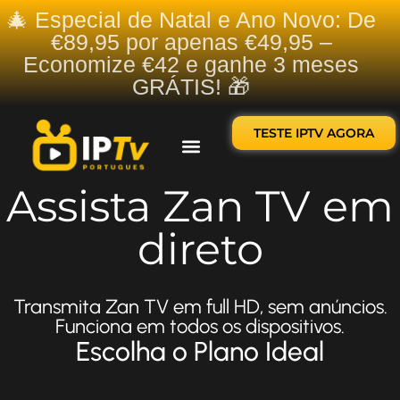
🎄 Especial de Natal e Ano Novo: De
€89,95 por apenas €49,95 –
Economize €42 e ganhe 3 meses
GRÁTIS! 🎁
TESTE IPTV AGORA
Sobre nós
Contate-nos
Assista Zan TV em
direto
Transmita Zan TV em full HD, sem anúncios.
Funciona em todos os dispositivos.
Escolha o Plano Ideal