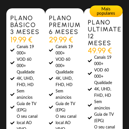
Most Popular
Most Popular
Mais
populares
PLANO
PLANO
PLANO
BÁSICO
PREMIUM
ULTIMATE
3 MESES
6 MESES
12
19.99 €
29.99 €
MESES
Canais 19
Canais 19
49.99 €
000+
000+
Canais 19
VOD 60
VOD 60
000+
000+
000+
VOD 60
Qualidade
Qualidade
000+
4K, UHD,
4K, UHD,
Qualidade
FHD, HD
FHD, HD
4K, UHD,
Sem
Sem
FHD, HD
anúncios
anúncios
Sem
Guia de TV
Guia de TV
anúncios
(EPG)
(EPG)
Guia de TV
O seu canal
O seu canal
(EPG)
local AO
local AO
O seu canal