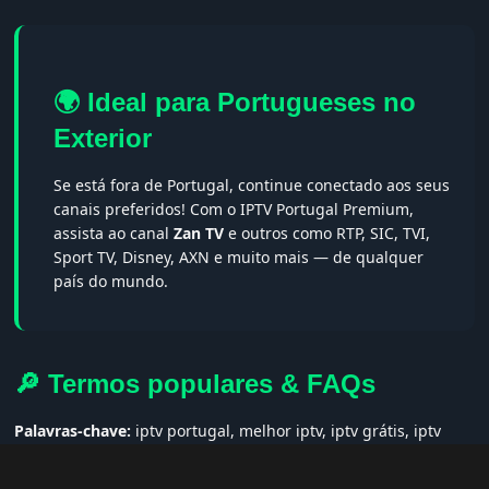
🌍 Ideal para Portugueses no
Exterior
Se está fora de Portugal, continue conectado aos seus
canais preferidos! Com o IPTV Portugal Premium,
assista ao canal
Zan TV
e outros como RTP, SIC, TVI,
Sport TV, Disney, AXN e muito mais — de qualquer
país do mundo.
🔎 Termos populares & FAQs
Palavras-chave:
iptv portugal, melhor iptv, iptv grátis, iptv
smarters pro, app iptv android, iptv tuga, box iptv, iptv quase
de borla, lista iptv portugal, iptv legal, iptv portugal gratis,