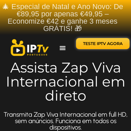
🎄 Especial de Natal e Ano Novo: De
€89,95 por apenas €49,95 –
Economize €42 e ganhe 3 meses
GRÁTIS! 🎁
TESTE IPTV AGORA
Sobre nós
Contate-nos
Assista Zap Viva
Internacional em
direto
Transmita Zap Viva Internacional em full HD,
sem anúncios. Funciona em todos os
dispositivos.