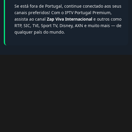
Se está fora de Portugal, continue conectado aos seus
canais preferidos! Com o IPTV Portugal Premium,
assista ao canal
Zap Viva Internacional
e outros como
RTP, SIC, TVI, Sport TV, Disney, AXN e muito mais — de
qualquer país do mundo.
🔎 Termos populares & FAQs
Palavras-chave:
iptv portugal, melhor iptv, iptv grátis, iptv
smarters pro, app iptv android, iptv tuga, box iptv, iptv quase
de borla, lista iptv portugal, iptv legal, iptv portugal gratis,
iptv smarters player, net iptv, teste iptv, canais portugal.
❓ Perguntas Frequentes sobre Zap Viva
Internacional
Zap Viva Internacional tem qualidade HD?
— Sim, sempre em