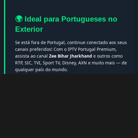
🌍 Ideal para Portugueses no
Exterior
Se está fora de Portugal, continue conectado aos seus
canais preferidos! Com o IPTV Portugal Premium,
assista ao canal
Zee Bihar Jharkhand
e outros como
RTP, SIC, TVI, Sport TV, Disney, AXN e muito mais — de
qualquer país do mundo.
🔎 Termos populares & FAQs
Palavras-chave:
iptv portugal, melhor iptv, iptv grátis, iptv
smarters pro, app iptv android, iptv tuga, box iptv, iptv quase
de borla, lista iptv portugal, iptv legal, iptv portugal gratis,
iptv smarters player, net iptv, teste iptv, canais portugal.