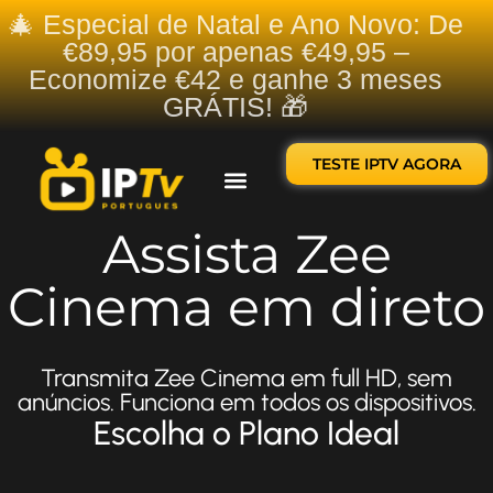
🎄 Especial de Natal e Ano Novo: De
€89,95 por apenas €49,95 –
Economize €42 e ganhe 3 meses
GRÁTIS! 🎁
TESTE IPTV AGORA
Sobre nós
Contate-nos
Assista Zee
Cinema em direto
Transmita Zee Cinema em full HD, sem
anúncios. Funciona em todos os dispositivos.
Escolha o Plano Ideal