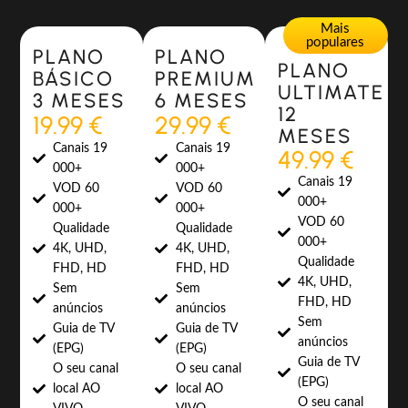
Most Popular
Most Popular
Mais
populares
PLANO
PLANO
PLANO
BÁSICO
PREMIUM
ULTIMATE
3 MESES
6 MESES
12
19.99 €
29.99 €
MESES
Canais 19
Canais 19
49.99 €
000+
000+
Canais 19
VOD 60
VOD 60
000+
000+
000+
VOD 60
Qualidade
Qualidade
000+
4K, UHD,
4K, UHD,
Qualidade
FHD, HD
FHD, HD
4K, UHD,
Sem
Sem
FHD, HD
anúncios
anúncios
Sem
Guia de TV
Guia de TV
anúncios
(EPG)
(EPG)
Guia de TV
O seu canal
O seu canal
(EPG)
local AO
local AO
O seu canal