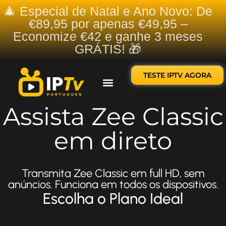
🎄 Especial de Natal e Ano Novo: De
€89,95 por apenas €49,95 –
Economize €42 e ganhe 3 meses
GRÁTIS! 🎁
TESTE IPTV AGORA
Sobre nós
Contate-nos
Assista Zee Classic
em direto
Transmita Zee Classic em full HD, sem
anúncios. Funciona em todos os dispositivos.
Escolha o Plano Ideal