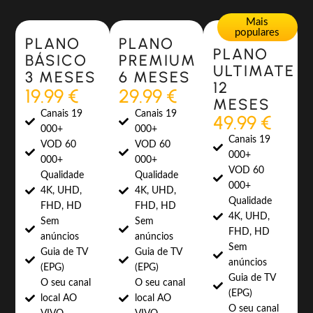
Most Popular
Most Popular
Mais
populares
PLANO
PLANO
PLANO
BÁSICO
PREMIUM
ULTIMATE
3 MESES
6 MESES
12
19.99 €
29.99 €
MESES
Canais 19
Canais 19
49.99 €
000+
000+
Canais 19
VOD 60
VOD 60
000+
000+
000+
VOD 60
Qualidade
Qualidade
000+
4K, UHD,
4K, UHD,
Qualidade
FHD, HD
FHD, HD
4K, UHD,
Sem
Sem
FHD, HD
anúncios
anúncios
Sem
Guia de TV
Guia de TV
anúncios
(EPG)
(EPG)
Guia de TV
O seu canal
O seu canal
(EPG)
local AO
local AO
O seu canal