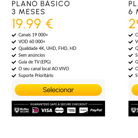
PLANO BÁSICO
P
3 MESES
6
19.99 €
2
Canais 19 000+
C
VOD 60 000+
V
Qualidade 4K, UHD, FHD, HD
Q
Sem anúncios
S
Guia de TV (EPG)
G
O seu canal local AO VIVO
O
Suporte Prioritário
S
Selecionar