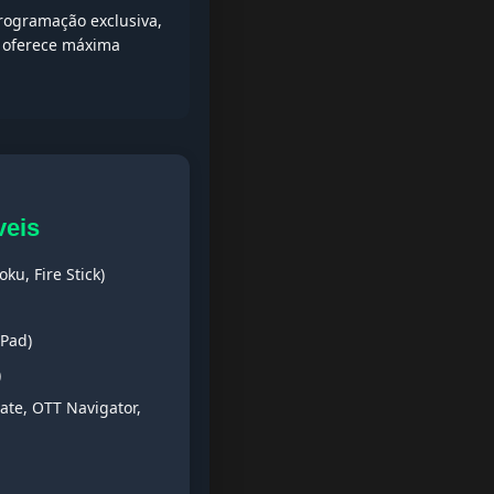
rogramação exclusiva,
e oferece máxima
veis
ku, Fire Stick)
iPad)
)
ate, OTT Navigator,