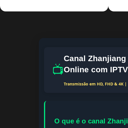
Canal Zhanjian
📺
Online com IPTV
Transmissão em HD, FHD & 4K | T
O que é o canal Zhan