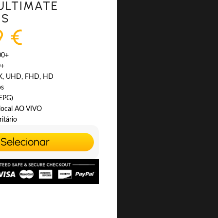
ULTIMATE
ES
9 €
00+
0+
4K, UHD, FHD, HD
os
(EPG)
 local AO VIVO
itário
Selecionar