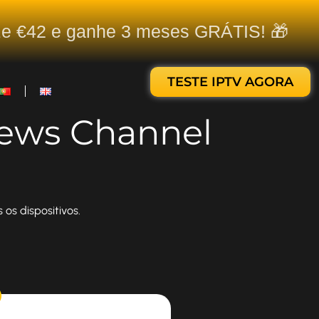
ize €42 e ganhe 3 meses GRÁTIS! 🎁
TESTE IPTV AGORA
News Channel
os dispositivos.