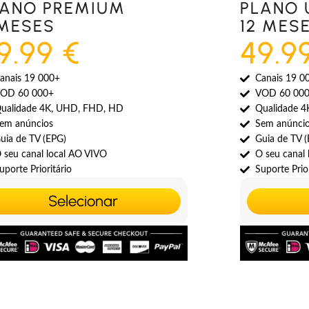
LANO PREMIUM
PLANO 
 MESES
12 MES
9.99 €
49.9
anais 19 000+
Canais 19 0
OD 60 000+
VOD 60 00
ualidade 4K, UHD, FHD, HD
Qualidade 
em anúncios
Sem anúnci
uia de TV (EPG)
Guia de TV 
 seu canal local AO VIVO
O seu canal
uporte Prioritário
Suporte Prior
Selecionar