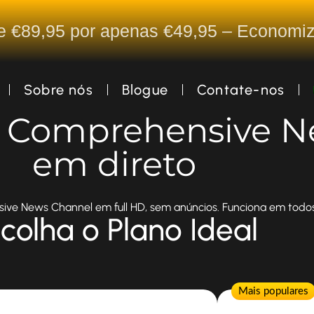
De €89,95 por apenas €49,95 – Econom
Sobre nós
Blogue
Contate-nos
ng Comprehensive 
em direto
ve News Channel em full HD, sem anúncios. Funciona em todos 
colha o Plano Ideal
Popular
Mais populares