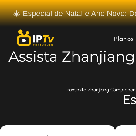
🎄 Especial de Natal e Ano Novo: 
Planos
Assista Zhanjia
Transmita Zhanjiang Comprehensi
Es
Most Popular
Most 