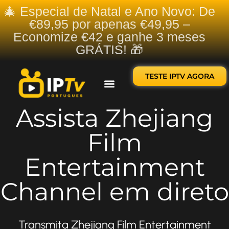
🎄 Especial de Natal e Ano Novo: De
€89,95 por apenas €49,95 –
Economize €42 e ganhe 3 meses
GRÁTIS! 🎁
TESTE IPTV AGORA
Sobre nós
Contate-nos
Assista Zhejiang
Film
Entertainment
Channel em direto
Transmita Zhejiang Film Entertainment