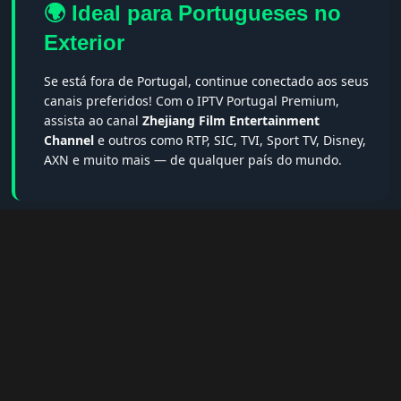
🌍 Ideal para Portugueses no
Exterior
Se está fora de Portugal, continue conectado aos seus
canais preferidos! Com o IPTV Portugal Premium,
assista ao canal
Zhejiang Film Entertainment
Channel
e outros como RTP, SIC, TVI, Sport TV, Disney,
AXN e muito mais — de qualquer país do mundo.
🔎 Termos populares & FAQs
Palavras-chave:
iptv portugal, melhor iptv, iptv grátis, iptv
smarters pro, app iptv android, iptv tuga, box iptv, iptv quase
de borla, lista iptv portugal, iptv legal, iptv portugal gratis,
iptv smarters player, net iptv, teste iptv, canais portugal.
❓ Perguntas Frequentes sobre Zhejiang