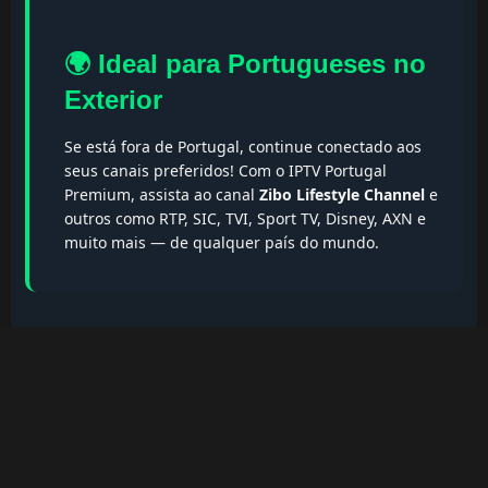
🌍 Ideal para Portugueses no
Exterior
Se está fora de Portugal, continue conectado aos
seus canais preferidos! Com o IPTV Portugal
Premium, assista ao canal
Zibo Lifestyle Channel
e
outros como RTP, SIC, TVI, Sport TV, Disney, AXN e
muito mais — de qualquer país do mundo.
🔎 Termos populares & FAQs
Palavras-chave:
iptv portugal, melhor iptv, iptv grátis, iptv
smarters pro, app iptv android, iptv tuga, box iptv, iptv
quase de borla, lista iptv portugal, iptv legal, iptv portugal
gratis, iptv smarters player, net iptv, teste iptv, canais
portugal.