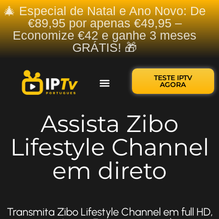
🎄 Especial de Natal e Ano Novo: De
€89,95 por apenas €49,95 –
Economize €42 e ganhe 3 meses
GRÁTIS! 🎁
TESTE IPTV
AGORA
Sobre nós
Contate-nos
Assista Zibo
Lifestyle Channel
em direto
Transmita Zibo Lifestyle Channel em full HD,