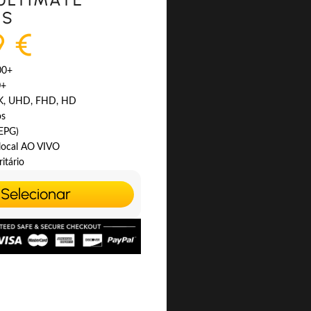
ES
9 €
00+
0+
4K, UHD, FHD, HD
os
(EPG)
 local AO VIVO
itário
Selecionar