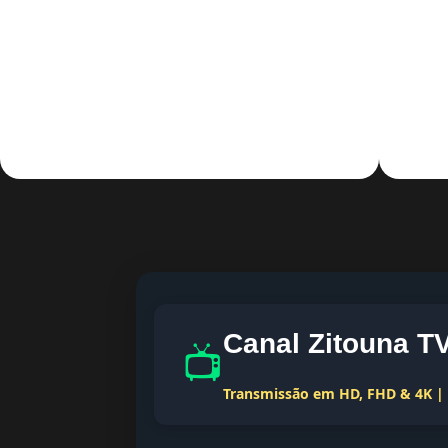
Canal Zitouna T
📺
Transmissão em HD, FHD & 4K | T