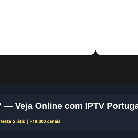
V — Veja Online com IPTV Portuga
este Grátis | +19.000 canais