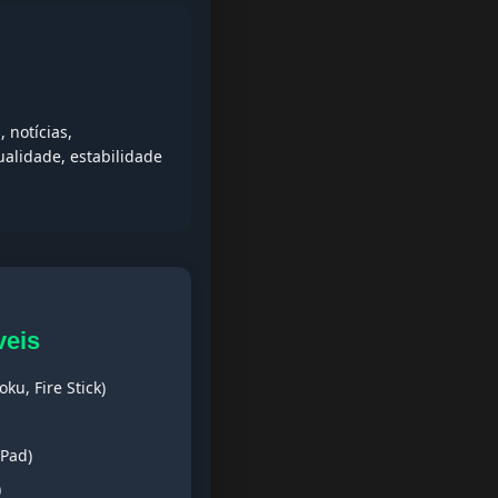
 notícias,
alidade, estabilidade
veis
ku, Fire Stick)
iPad)
)