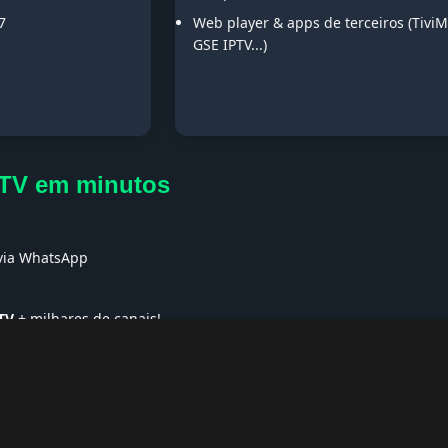
7
Web player & apps de terceiros (TiviM
GSE IPTV...)
 TV em minutos
s
 via WhatsApp
TV
+ milhares de canais!
ses no Exterior