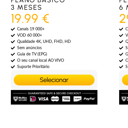
3 MESES
6
19.99 €
2
Canais 19 000+
C
VOD 60 000+
V
Qualidade 4K, UHD, FHD, HD
Q
Sem anúncios
S
Guia de TV (EPG)
G
O seu canal local AO VIVO
O
Suporte Prioritário
S
Selecionar