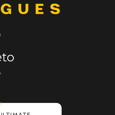
eto
.
ULTIMATE