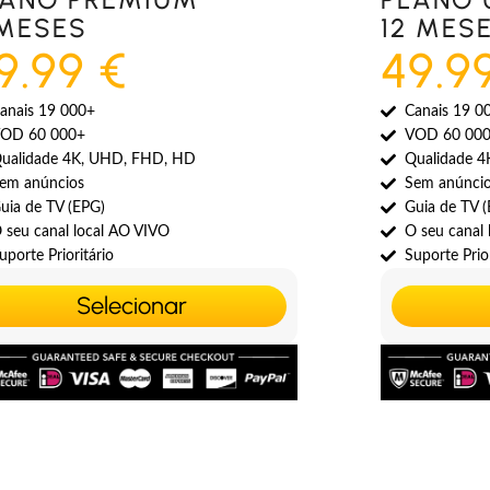
 MESES
12 MES
9.99 €
49.9
anais 19 000+
Canais 19 0
OD 60 000+
VOD 60 00
ualidade 4K, UHD, FHD, HD
Qualidade 
em anúncios
Sem anúnci
uia de TV (EPG)
Guia de TV 
 seu canal local AO VIVO
O seu canal
uporte Prioritário
Suporte Prior
Selecionar