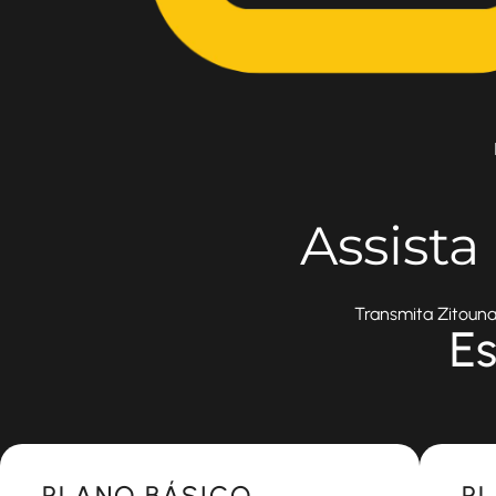
Assista
Transmita Zitouna
Es
Most Popular
Most 
PLANO BÁSICO
P