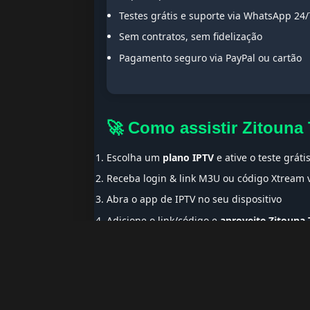
Testes grátis e suporte via WhatsApp 24/
Sem contratos, sem fidelização
Pagamento seguro via PayPal ou cartão
🚀 Como assistir Zitouna
Escolha um
plano IPTV
e ative o teste gráti
Receba login & link M3U ou código Xtream
Abra o app de IPTV no seu dispositivo
Adicione o link/código e
aproveite Zitouna 
🌍 Ideal para Portugue