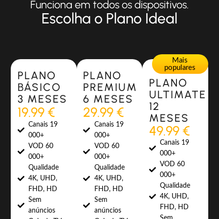
Funciona em todos os dispositivos.
Escolha o Plano Ideal
Most Popular
Most Popular
Mais
populares
PLANO
PLANO
PLANO
BÁSICO
PREMIUM
ULTIMATE
3 MESES
6 MESES
12
19.99 €
29.99 €
MESES
Canais 19
Canais 19
49.99 €
000+
000+
Canais 19
VOD 60
VOD 60
000+
000+
000+
VOD 60
Qualidade
Qualidade
000+
4K, UHD,
4K, UHD,
Qualidade
FHD, HD
FHD, HD
4K, UHD,
Sem
Sem
FHD, HD
anúncios
anúncios
Sem