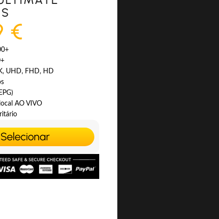
ES
9 €
00+
0+
4K, UHD, FHD, HD
os
(EPG)
 local AO VIVO
itário
Selecionar