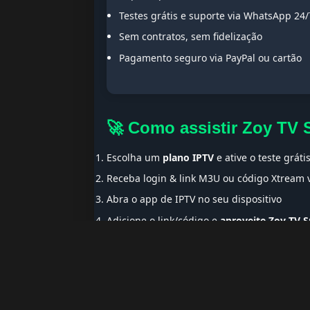
Testes grátis e suporte via WhatsApp 24/
Sem contratos, sem fidelização
Pagamento seguro via PayPal ou cartão
🚀 Como assistir Zoy TV 
Escolha um
plano IPTV
e ative o teste gráti
Receba login & link M3U ou código Xtream
Abra o app de IPTV no seu dispositivo
Adicione o link/código e
aproveite Zoy TV S
🌍 Ideal para Portugue