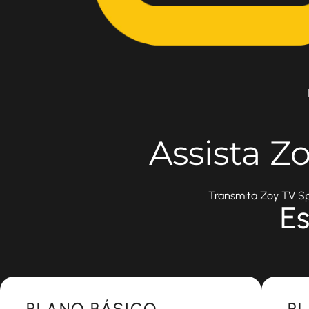
Assista Z
Transmita Zoy TV Spo
Es
Most Popular
Most 
PLANO BÁSICO
P