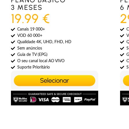
3 MESES
6
19.99 €
2
Canais 19 000+
C
VOD 60 000+
V
Qualidade 4K, UHD, FHD, HD
Q
Sem anúncios
S
Guia de TV (EPG)
G
O seu canal local AO VIVO
O
Suporte Prioritário
S
Selecionar