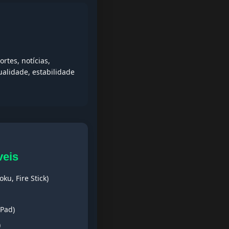
tes, notícias,
alidade, estabilidade
veis
ku, Fire Stick)
iPad)
)