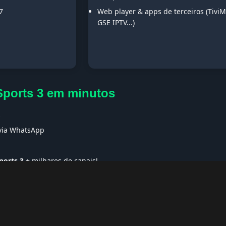
7
Web player & apps de terceiros (TiviM
GSE IPTV...)
Sports 3 em minutos
s
 via WhatsApp
ports 3
+ milhares de canais!
ses no Exterior