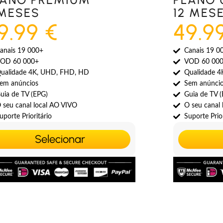
 MESES
12 MES
9.99 €
49.9
anais 19 000+
Canais 19 0
OD 60 000+
VOD 60 00
ualidade 4K, UHD, FHD, HD
Qualidade 
em anúncios
Sem anúnci
uia de TV (EPG)
Guia de TV 
 seu canal local AO VIVO
O seu canal
uporte Prioritário
Suporte Prior
Selecionar