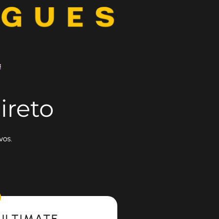
ireto
vos.
ULTIMATE