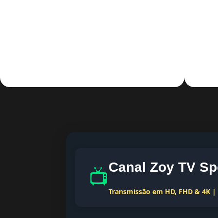
Canal Zoy TV Sp
📺
Transmissão em HD, FHD & 4K | T