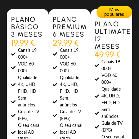
Most Popular
Most Popular
Mais
populares
PLANO
PLANO
PLANO
BÁSICO
PREMIUM
ULTIMATE
3 MESES
6 MESES
12
19.99 €
29.99 €
MESES
Canais 19
Canais 19
49.99 €
000+
000+
Canais 19
VOD 60
VOD 60
000+
000+
000+
VOD 60
Qualidade
Qualidade
000+
4K, UHD,
4K, UHD,
Qualidade
FHD, HD
FHD, HD
4K, UHD,
Sem
Sem
FHD, HD
anúncios
anúncios
Sem
Guia de TV
Guia de TV
anúncios
(EPG)
(EPG)
Guia de TV
O seu canal
O seu canal
(EPG)
local AO
local AO
O seu canal