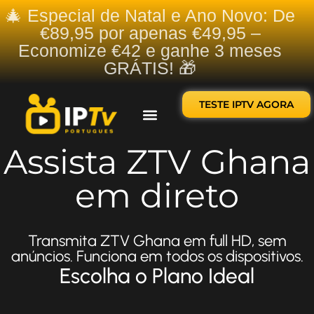
🎄 Especial de Natal e Ano Novo: De
€89,95 por apenas €49,95 –
Economize €42 e ganhe 3 meses
GRÁTIS! 🎁
TESTE IPTV AGORA
Sobre nós
Contate-nos
Assista ZTV Ghana
em direto
Transmita ZTV Ghana em full HD, sem
anúncios. Funciona em todos os dispositivos.
Escolha o Plano Ideal