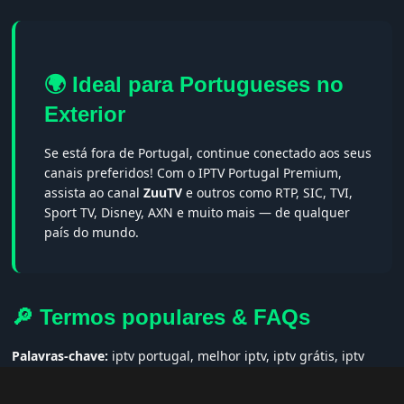
🌍 Ideal para Portugueses no
Exterior
Se está fora de Portugal, continue conectado aos seus
canais preferidos! Com o IPTV Portugal Premium,
assista ao canal
ZuuTV
e outros como RTP, SIC, TVI,
Sport TV, Disney, AXN e muito mais — de qualquer
país do mundo.
🔎 Termos populares & FAQs
Palavras-chave:
iptv portugal, melhor iptv, iptv grátis, iptv
smarters pro, app iptv android, iptv tuga, box iptv, iptv quase
de borla, lista iptv portugal, iptv legal, iptv portugal gratis,