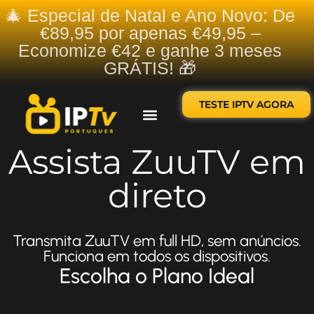
🎄 Especial de Natal e Ano Novo: De
€89,95 por apenas €49,95 –
Economize €42 e ganhe 3 meses
GRÁTIS! 🎁
TESTE IPTV AGORA
Sobre nós
Contate-nos
Assista ZuuTV em
direto
Transmita ZuuTV em full HD, sem anúncios.
Funciona em todos os dispositivos.
Escolha o Plano Ideal