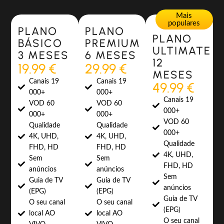
Most Popular
Most Popular
Mais
populares
PLANO
PLANO
PLANO
BÁSICO
PREMIUM
ULTIMATE
3 MESES
6 MESES
12
19.99 €
29.99 €
MESES
Canais 19
Canais 19
49.99 €
000+
000+
Canais 19
VOD 60
VOD 60
000+
000+
000+
VOD 60
Qualidade
Qualidade
000+
4K, UHD,
4K, UHD,
Qualidade
FHD, HD
FHD, HD
4K, UHD,
Sem
Sem
FHD, HD
anúncios
anúncios
Sem
Guia de TV
Guia de TV
anúncios
(EPG)
(EPG)
Guia de TV
O seu canal
O seu canal
(EPG)
local AO
local AO
O seu canal